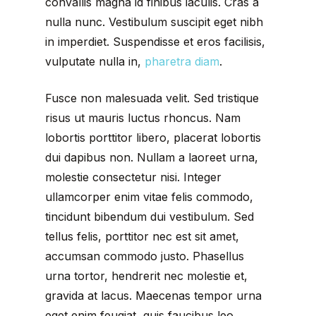
convallis magna id finibus iaculis. Cras a
nulla nunc. Vestibulum suscipit eget nibh
in imperdiet. Suspendisse et eros facilisis,
vulputate nulla in,
pharetra diam
.
Fusce non malesuada velit. Sed tristique
risus ut mauris luctus rhoncus. Nam
lobortis porttitor libero, placerat lobortis
dui dapibus non. Nullam a laoreet urna,
molestie consectetur nisi. Integer
ullamcorper enim vitae felis commodo,
tincidunt bibendum dui vestibulum. Sed
tellus felis, porttitor nec est sit amet,
accumsan commodo justo. Phasellus
urna tortor, hendrerit nec molestie et,
gravida at lacus. Maecenas tempor urna
eget enim feugiat, quis faucibus leo